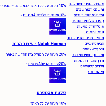
מקצועי
מוצרי חשמל
מזון
10% הנחה על כל האתר אבא בונה – מוצרי ילדים ותינוקות
ומשקאות
מחשבים
10%
תינוקות וילדים
AI
פרטים
וסלולר
מסעדות ובתי
קפה
משלוחים וסופר
אונליין
נדלן
נסיעות
ונופש
ספורט
ופנאי
ספרים ומדיה
עיצוב
Natali Haiman - עיצוב הבית
הבית
פיננסים
וכסף
צעצועים
20% הנחה על הקולקציה החדשה באתר
ומשחקים
שירותי רכב
ודרך
תחבורה
תינוקות
20%
עיצוב הבית
AI
פרטים
וילדים
תכשיטים
ואקססוריז
פלטין אקספרס
10% הנחה על כל האתר