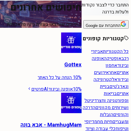
חיפושים אחרונים
התחבר כדי לצבור נקודות
ולעלות בדרגה
קופונים שנמצאו בעזרת בינה מלאכותית
התחברות עם Google
קטגוריות קופונים
כל הקטגוריות
אביזרי
רכב
אופטיקה
אופנה
Gottex
וביגוד
אחסון
אתרים
אחר
אירועים
10% הנחה על כל האתר
ובידור
אלקטרוניקה
וגאדג'טים
בניית
10%
אופנה וביגוד
AI
פרטים
אתרים
בריאות
וספורט
גינה וחצר
דיגיטל
ושירותים מקוונים
הדרכה
וקורסים
הובלות
ומעברים
חיות מחמד
יופי
MamhugMam - אבא בונה
וטיפוח
כלי עבודה וציוד