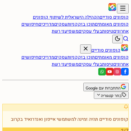
קופונים סודיים
הקהילה הישראלית לשיתוף קופונים
קופונים מאומתים
תוכן בזק
קניות
עסקים
מדריכים
חיפושים
אחרונים
טיסות
בעלי עסקים
משפיעני רשת
קופונים סודיים
קופונים מאומתים
תוכן בזק
קניות
עסקים
מדריכים
חיפושים
אחרונים
טיסות
בעלי עסקים
משפיעני רשת
התחברות עם Google
בחר קטגוריה
קופונים סודיים תהיה זמינה למשתמשי אייפון ואנדרואיד בקרוב