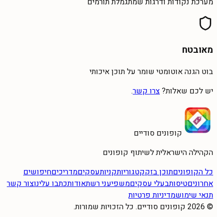
מערכת נקודות ודרגות שמתגמלת תורמים
מאובטח
בוט הגנה אוטומטי שומר על תוכן איכותי
יש לכם שאלות?
צרו קשר
.
קופונים סודיים
הקהילה הישראלית לשיתוף קופונים
כל הקופונים
תוכן בזק
קטגוריות
קניות
עסקים
מדריכים
חיפושים
אחרונים
טיסות
בעלי עסקים
משפיעני רשת
אודות
כתבו עלינו
צור קשר
תנאי שימוש
מדיניות פרטיות
©
2026
קופונים סודיים. כל הזכויות שמורות.