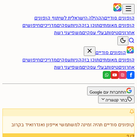
קופונים סודיים
הקהילה הישראלית לשיתוף קופונים
קופונים מאומתים
תוכן בזק
קניות
עסקים
מדריכים
חיפושים
אחרונים
טיסות
בעלי עסקים
משפיעני רשת
קופונים סודיים
קופונים מאומתים
תוכן בזק
קניות
עסקים
מדריכים
חיפושים
אחרונים
טיסות
בעלי עסקים
משפיעני רשת
התחברות עם Google
בחר קטגוריה
קופונים סודיים תהיה זמינה למשתמשי אייפון ואנדרואיד בקרוב