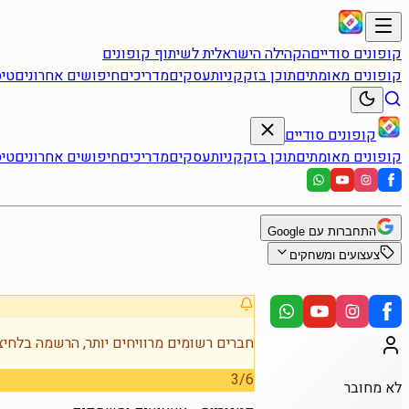
קופונים סודיים
הקהילה הישראלית לשיתוף קופונים
קופונים מאומתים
תוכן בזק
קניות
עסקים
מדריכים
חיפושים אחרונים
טיס
קופונים סודיים
קופונים מאומתים
תוכן בזק
קניות
עסקים
מדריכים
חיפושים אחרונים
טיס
התחברות עם Google
צעצועים ומשחקים
חברים רשומים מרוויחים יותר, הרשמה בלחיצ
3
/
6
לא מחובר