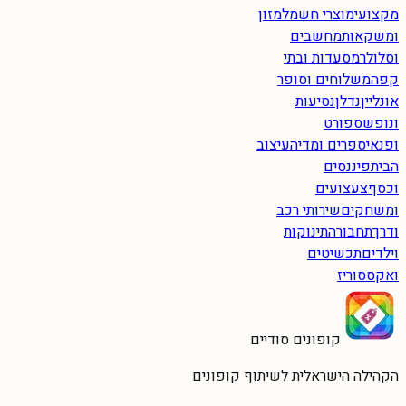
מקצועי
מוצרי חשמל
מזון
ומשקאות
מחשבים
וסלולר
מסעדות ובתי
קפה
משלוחים וסופר
אונליין
נדלן
נסיעות
ונופש
ספורט
ופנאי
ספרים ומדיה
עיצוב
הבית
פיננסים
וכסף
צעצועים
ומשחקים
שירותי רכב
ודרך
תחבורה
תינוקות
וילדים
תכשיטים
ואקססוריז
קופונים סודיים
הקהילה הישראלית לשיתוף קופונים