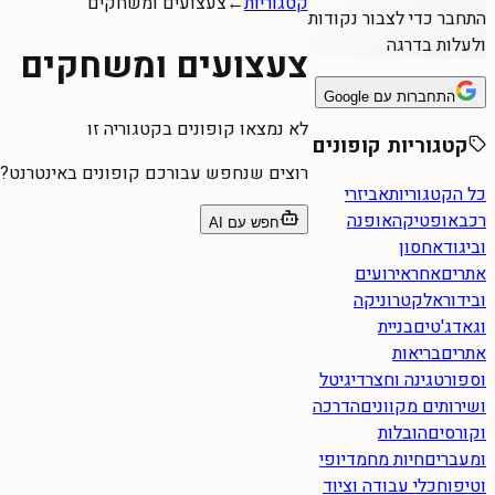
קטגוריות
←
צעצועים ומשחקים
התחבר כדי לצבור נקודות
ולעלות בדרגה
צעצועים ומשחקים
התחברות עם Google
לא נמצאו קופונים בקטגוריה זו
קטגוריות קופונים
רוצים שנחפש עבורכם קופונים באינטרנט?
כל הקטגוריות
אביזרי
רכב
אופטיקה
אופנה
חפש עם AI
וביגוד
אחסון
אתרים
אחר
אירועים
ובידור
אלקטרוניקה
וגאדג'טים
בניית
אתרים
בריאות
וספורט
גינה וחצר
דיגיטל
ושירותים מקוונים
הדרכה
וקורסים
הובלות
ומעברים
חיות מחמד
יופי
וטיפוח
כלי עבודה וציוד