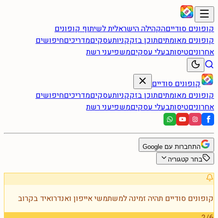
קופונים סודיים
הקהילה הישראלית לשיתוף קופונים
קופונים מאומתים
תוכן בזק
קניות
עסקים
מדריכים
חיפושים
אחרונים
טיסות
בעלי עסקים
משפיעני רשת
קופונים סודיים
קופונים מאומתים
תוכן בזק
קניות
עסקים
מדריכים
חיפושים
אחרונים
טיסות
בעלי עסקים
משפיעני רשת
התחברות עם Google
בחר קטגוריה
קופונים סודיים תהיה זמינה למשתמשי אייפון ואנדרואיד בקרוב