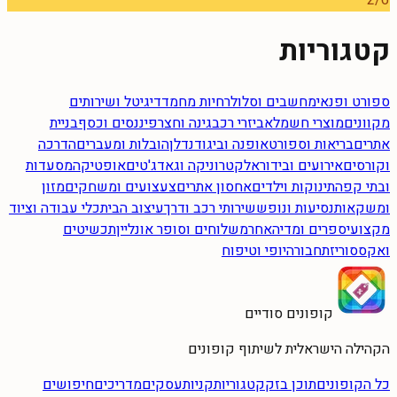
2
/
6
קטגוריות
ספורט ופנאי
מחשבים וסלולר
חיות מחמד
דיגיטל ושירותים
מקוונים
מוצרי חשמל
אביזרי רכב
גינה וחצר
פיננסים וכסף
בניית
אתרים
בריאות וספורט
אופנה וביגוד
נדלן
הובלות ומעברים
הדרכה
וקורסים
אירועים ובידור
אלקטרוניקה וגאדג'טים
אופטיקה
מסעדות
ובתי קפה
תינוקות וילדים
אחסון אתרים
צעצועים ומשחקים
מזון
ומשקאות
נסיעות ונופש
שירותי רכב ודרך
עיצוב הבית
כלי עבודה וציוד
מקצועי
ספרים ומדיה
אחר
משלוחים וסופר אונליין
תכשיטים
ואקססוריז
תחבורה
יופי וטיפוח
קופונים סודיים
הקהילה הישראלית לשיתוף קופונים
כל הקופונים
תוכן בזק
קטגוריות
קניות
עסקים
מדריכים
חיפושים