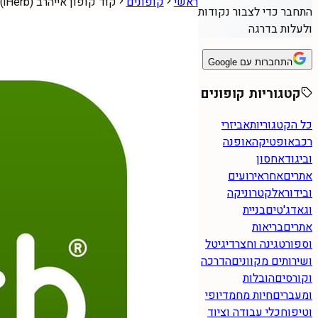
ראשי
קופונים
קוד קופון אייהרב (iHerb)
התחבר כדי לצבור נקודות
ולעלות בדרגה
התחברות עם Google
קטגוריות קופונים
כל הקטגוריות
אביזרי
רכב
אופטיקה
אופנה
וביגוד
אחסון
אתרים
אחר
אירועים
ובידור
אלקטרוניקה
וגאדג'טים
בניית
אתרים
בריאות
וספורט
גינה וחצר
דיגיטל
ושירותים מקוונים
הדרכה
וקורסים
הובלות
ומעברים
חיות מחמד
יופי
וטיפוח
כלי עבודה וציוד