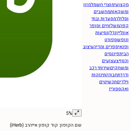
מקצועי
מוצרי חשמל
מזון
ומשקאות
מחשבים
וסלולר
מסעדות ובתי
קפה
משלוחים וסופר
אונליין
נדלן
נסיעות
ונופש
ספורט
ופנאי
ספרים ומדיה
עיצוב
הבית
פיננסים
וכסף
צעצועים
ומשחקים
שירותי רכב
ודרך
תחבורה
תינוקות
וילדים
תכשיטים
ואקססוריז
5%
שם הקופון:
קוד קופון אייהרב (iHerb)