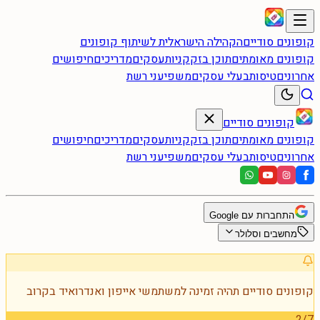
קופונים סודיים
הקהילה הישראלית לשיתוף קופונים
קופונים מאומתים
תוכן בזק
קניות
עסקים
מדריכים
חיפושים
אחרונים
טיסות
בעלי עסקים
משפיעני רשת
קופונים סודיים
קופונים מאומתים
תוכן בזק
קניות
עסקים
מדריכים
חיפושים
אחרונים
טיסות
בעלי עסקים
משפיעני רשת
התחברות עם Google
מחשבים וסלולר
קופונים סודיים תהיה זמינה למשתמשי אייפון ואנדרואיד בקרוב