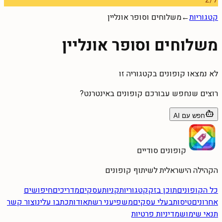
2
/
7
קטגוריות
←
משלוחים וסופר אונליין
משלוחים וסופר אונליין
לא נמצאו קופונים בקטגוריה זו
רוצים שנחפש עבורכם קופונים באינטרנט?
חפש עם AI
קופונים סודיים
הקהילה הישראלית לשיתוף קופונים
כל הקופונים
תוכן בזק
קטגוריות
קניות
עסקים
מדריכים
חיפושים
אחרונים
טיסות
בעלי עסקים
משפיעני רשת
אודות
כתבו עלינו
צור קשר
תנאי שימוש
מדיניות פרטיות