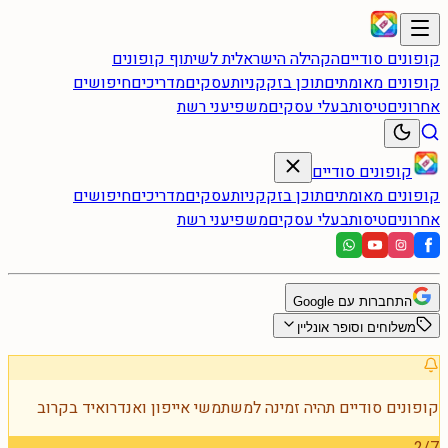
קופונים סודיים
הקהילה הישראלית לשיתוף קופונים
קופונים מאומתים
תוכן בזק
קניות
עסקים
מדריכים
חיפושים
אחרונים
טיסות
בעלי עסקים
משפיעני רשת
קופונים סודיים
קופונים מאומתים
תוכן בזק
קניות
עסקים
מדריכים
חיפושים
אחרונים
טיסות
בעלי עסקים
משפיעני רשת
התחברות עם Google
משלוחים וסופר אונליין
קופונים סודיים תהיה זמינה למשתמשי אייפון ואנדרואיד בקרוב