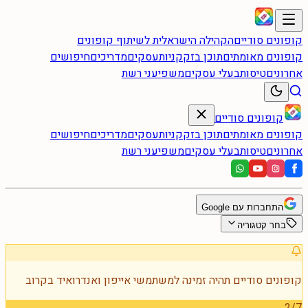
קופונים סודיים
הקהילה הישראלית לשיתוף קופונים
קופונים מאומתים
תוכן בזק
קניות
עסקים
מדריכים
חיפושים
אחרונים
טיסות
בעלי עסקים
משפיעני רשת
קופונים סודיים
קופונים מאומתים
תוכן בזק
קניות
עסקים
מדריכים
חיפושים
אחרונים
טיסות
בעלי עסקים
משפיעני רשת
התחברות עם Google
בחר קטגוריה
קופונים סודיים תהיה זמינה למשתמשי אייפון ואנדרואיד בקרוב